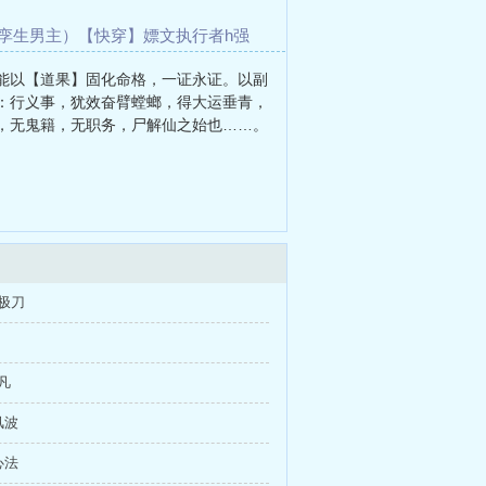
孪生男主）
【快穿】嫖文执行者h
强
）
［原神］大家都是我的翅膀
监守自
能以【道果】固化命格，一证永证。以副
：行义事，犹效奋臂螳螂，得大运垂青，
，无鬼籍，无职务，尸解仙之始也……。
极刀
凡
风波
心法