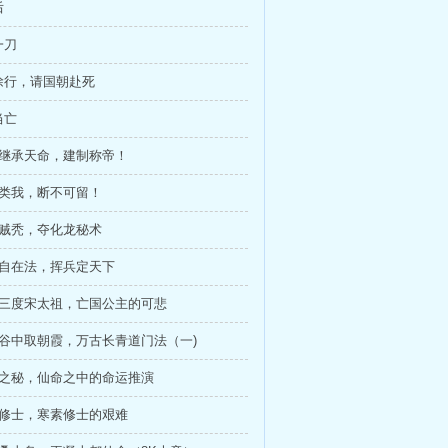
后
一刀
徐行，请国朝赴死
当亡
当继承天命，建制称帝！
子类我，断不可留！
老贼秃，夺化龙秘术
帝自在法，挥兵定天下
开三度宋太祖，亡国公主的可悲
鹊谷中取朝霞，万古长青道门法（一)
命之秘，仙命之中的命运推演
岛修士，寒素修士的艰难