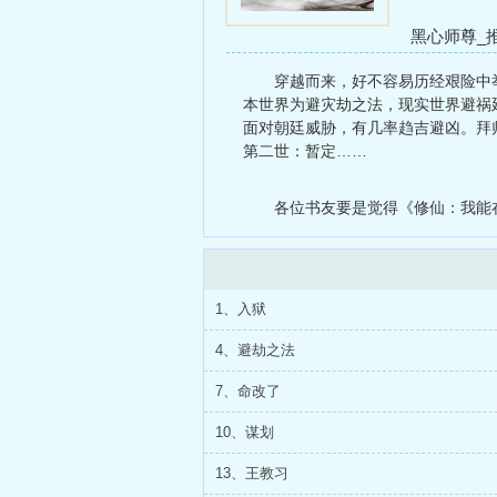
黑心师尊_
制侵占（高
穿越而来，好不容易历经艰险中
盗（futa）
本世界为避灾劫之法，现实世界避祸
面对朝廷威胁，有几率趋吉避凶。拜
第二世：暂定……
各位书友要是觉得《修仙：我能
1、入狱
4、避劫之法
7、命改了
10、谋划
13、王教习