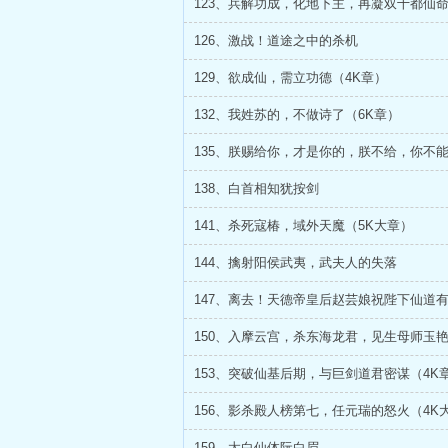
123、兵解功成，化地下主，再凝双十都仙
126、激战！道途之中的杀机
129、欲成仙，需立功德（4K章）
132、我姓苏的，不做诗了（6K章）
138、白首相知犹按剑
141、杀死寇椿，域外天魔（5K大章）
144、擒射阳侯武夷，武夫人的失落
147、离去！天德帝皇后赵芸娘祝陛下仙道
153、突破仙基后期，与巨剑道君密谋（4K
156、影杀殿人榜第七，任元瑞的怒火（4K
159、太白仙体阮白眉