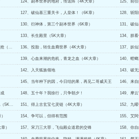
命
124、副本世界的地府，传送阵（4K大章）
125、前
127、破仙基三重关卡，人皇体！（6K章）
128、斩
130、衍神体，第三个副本世界（6K章）
131、破
133、长生殿里（5K大章）
134、朕
135、朕赐给你，才是你的，朕不给，你不能抢（4K大章）
136、投胎，转生血裔世界（4K大章）
137、妖
139、心血来潮的危机，青龙之血（4K大章）
140、螳
142、入天狐族领地
143、破
145、当年种下的因，今日结的果，再见二哥威天王
146、来
有成
148、五十年？我徐行，只争朝夕！
149、摩
150、入摩云宫，杀东海龙君，见生母师玉艳（5K大章）
151、得上古玄宝七灵链（4K大章）
152、九
章）
154、争可以，但得有范围
大章）
157、宋刀三大罪，飞仙殿众道君的交锋
158、你
160、血裔世界的由来、隐秘，潇潇娘娘（4K章）