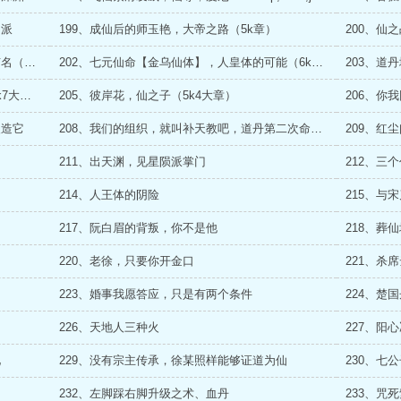
明派
199、成仙后的师玉艳，大帝之路（5k章）
200、仙
201、八极仙命【仙眷】，上仙赐命，轮回有名（5k大章）
202、七元仙命【金乌仙体】，人皇体的可能（6k大章）
203、道
204、八极仙命【龙潭虎穴】、还幽地府（5k7大章）
205、彼岸花，仙之子（5k4大章）
206、你
改造它
208、我们的组织，就叫补天教吧，道丹第二次命运推演（7k大章）
211、出天渊，见星陨派掌门
212、三
214、人王体的阴险
215、与
217、阮白眉的背叛，你不是他
218、葬
220、老徐，只要你开金口
221、杀
223、婚事我愿答应，只是有两个条件
224、楚
226、天地人三种火
227、阳
见
229、没有宗主传承，徐某照样能够证道为仙
230、七
232、左脚踩右脚升级之术、血丹
233、咒