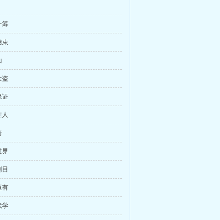
一筹
结束
仙
大盗
保证
在人
骑
世界
侧目
恒有
武学