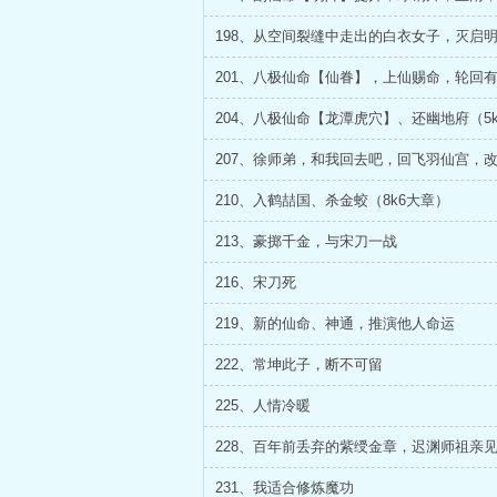
198、从空间裂缝中走出的白衣女子，灭启
207、徐师弟，和我回去吧，回飞羽仙宫，
210、入鹤喆国、杀金蛟（8k6大章）
213、豪掷千金，与宋刀一战
216、宋刀死
219、新的仙命、神通，推演他人命运
222、常坤此子，断不可留
225、人情冷暖
228、百年前丢弃的紫绶金章，迟渊师祖亲
231、我适合修炼魔功