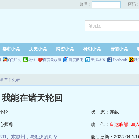
账号：
密码
都市小说
历史小说
网游小说
科幻小说
言情小说
网
QQ好友
微信
百度云收藏
百度贴吧
天涯社区
Facebook
我
新章节列表
：我能在诸天轮回
小说
状 态：连载
心师尊
动 作：
直达底部
加
331、东凰州，与迟渊的对垒
最后更新：2023-04-13 0