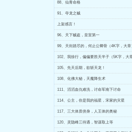
88、仙青命格
91、夺龙之贼
上架感言！
96、天下贼盗，皇室第一
99、天街踏尽的，何止公卿骨（4K字，大章
102、我徐行，偏偏要胜天半子（5K字，大
105、先天后期，欲斩天龙！
108、化佛大秘，天魔降生术
111、滔滔血仇难洗，讨命军南下讨命
114、公主，你是我的福星，宋家的灾星
117、三大体质傍身，人王体的奥秘
120、灵隐峰三待遇，智谋取上等