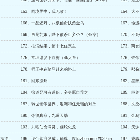
163、同境界中，我无敌！
164、大
166、一品还丹，八极仙命扶桑金乌
167、命
）
169、再见芸娘，陛下欲杀臣妾否？（4k章）
170、不
172、推演结果，第十七任宗主
173、两
175、常坤愿发下血誓（4k大章）
176、锦
178、师玉艳在骑马赶来的路上
179、那
181、回东凰州
182、星
184、徐道兄可有道侣，妾身愿自荐之
185、巨
187、转世锦帝世界，迟渊和任元瑞的对垒
188、扶
190、夺得真命，九道天劫
191、金
193、九曜仙命洞灵，幽蛇化龙
194、天
195、副仙命【明阵】提升，绿铜片，血雨，深渊魔神（4k2大章）
196、飞仙紫府发威，仙尊，度厄zhenamp;#039;jin
197、香