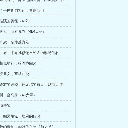
不了一世骨肉相还，青铜仙门
运推演的奥秘（4k2）
死物质，地府鬼判（4k4大章）
套阵旗，杀净莲真君
帝世界，下界凡修还不如入内觐见仙君
朵相似的花，娘等你回来
陨派圣女，两教冲突
剑道君的道陨，任元瑞的布置，以待天时
桑树、金乌身（4k大章）
乌衔帝玺
渊，幽冥绝域，地府的传说
狐教的善意，华舒的杀意（4k大章）