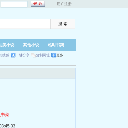
：
用户注册
耽美小说
其他小说
临时书架
的搜狐
一键分享
复制网址
更多
入书架
3:45:33