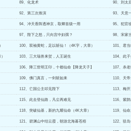
89、化龙术
90、刘太
92、第三次推演
93、天意
94、冲天香阵透神京，取卿首级一用
95、犯官
97、陛下之怒，只向宫中妇孺？
98、宋家
）
100、双袖黄蛇，足以斩仙！（4K字，大章）
101、君
章）
103、三大瑞兽来贺，人王诞生
104、此
106、降三世明王印，十都仙命【降龙天子】
107、杀
109、佛门真言，一剑斩如来
110、天
112、亡国公主叩见陛下
113、梅
115、此去登仙路，凡尘再难见
116、紫
118、突破仙基，新的九耀仙命（4K大章）
119、仙
121、碧渊山中结云霞，朝游北海暮苍梧
122、驻