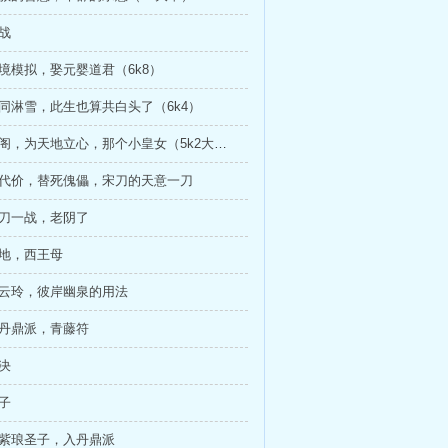
之战
丹境模拟，娶元婴道君（6k8）
我同淋雪，此生也算共白头了（6k4）
209、红尘阁，为天地立心，那个小皇女（5k2大章）
个代价，替死傀儡，宋刀的天意一刀
宋刀一战，老阴了
仙地，西王母
席云玲，彼岸幽泉的用法
国丹鼎派，青藤符
心决
公子
死紫琅圣子，入丹鼎派