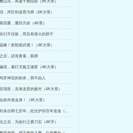
往叠山岛，再凝十都仙命（8K大章）
阳绍，拜巨剑道君为师（6K大章）
仙基四重，重回凡俗（4K章）
看你们不仅敢，而且有很大的胆子
仙寇椿！射阳侯武夷！（4K大章）
螂之后，还有黄雀，弑师
无漏境，暴打天狐王湘君（4K大章）
自阎罗神宫的刺杀，势不由人
云宫现世，东海龙君的敌对（4K大章）
曜仙命外道金身！（4K大章）
155、艾阿剑未出鞘七百年，此次护你百年道途（5K章）
自此之后，为徐行之磨刀石（4K字）
161、楚王黎宏身死，师玉艳的入魔，白发魔女（5K大章）