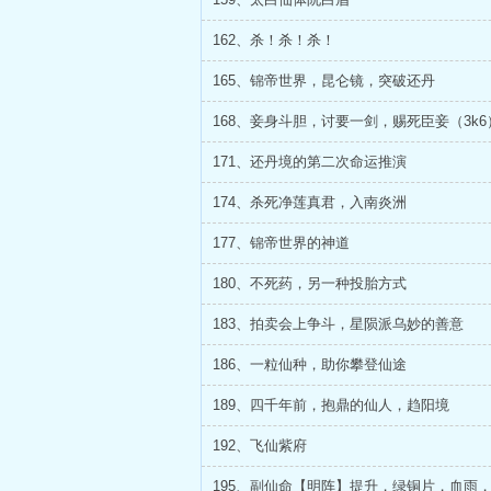
162、杀！杀！杀！
165、锦帝世界，昆仑镜，突破还丹
168、妾身斗胆，讨要一剑，赐死臣妾（3k6
171、还丹境的第二次命运推演
174、杀死净莲真君，入南炎洲
177、锦帝世界的神道
180、不死药，另一种投胎方式
183、拍卖会上争斗，星陨派乌妙的善意
186、一粒仙种，助你攀登仙途
189、四千年前，抱鼎的仙人，趋阳境
192、飞仙紫府