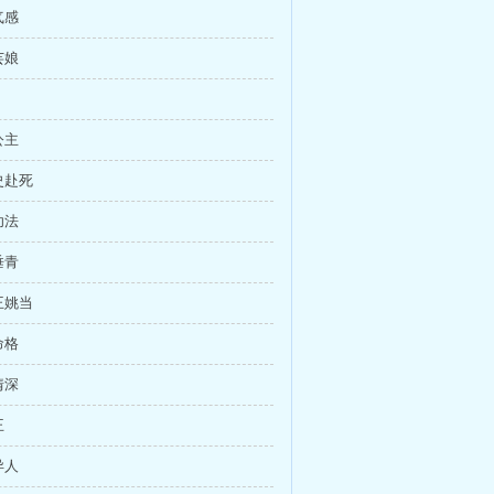
气感
芸娘
公主
史赴死
功法
垂青
王姚当
命格
情深
王
异人