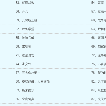
53、朝廷战败
54、赢家
56、并兵
57、技高
59、八臂明王经
60、战争
62、武备学堂
63、尸解
65、被迫兵解
66、窃国
68、崇明帝
69、阖家
71、谁是贪官
72、谋事
74、讲义气
75、不言
77、三大命格诞生
78、新的
80、奋臂螳螂，人间谪仙
81、天下
83、祈来雨水
84、永世
86、皇庭剑典
87、先天