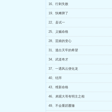
16、行刺失败
19、快摊牌了
22、县试一
25、义贼命格
28、芸娘的变心
31、逃出天牢的希望
34、武道奇才
37、一遇风云便化龙
40、结拜
43、维新命格
46、弟观大哥有明主之相
49、不会重蹈覆辙