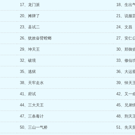
17、龙门派
18、生出
20、摊牌了
21、说服
23、县试二
24、文昌
26、犹效奋臂螳螂
27、安仁
29、坤天王
30、郑御
32、破境
33、修仙
35、逃狱
36、大运
38、天牢走水
39、悼天
41、府试
42、又一
44、三大天王
45、兄弟
47、三条毒计
48、刑天
50、三山一气桥
51、先天