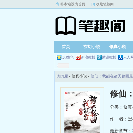
将本站设为首页
收藏笔趣阁
首页
玄幻小说
修真小说
QQ空间
新浪微博
腾讯微博
人人
肉肉屋
- 修真小说 -
修仙：我能在诸天轮回最
修仙
分类：修真
作 者：黑
最新章节：