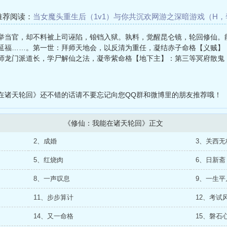
推荐阅读：
当女魔头重生后（1v1）
与你共沉欢
网游之深暗游戏（H，
H）
全息之升级打怪(H)
孤心
NTR肉合集(H)
练笔H小合集（百合/同人
举当官，却不料被上司诬陷，锒铛入狱。孰料，觉醒昆仑镜，轮回修仙。
妖艳货上位手册
延福……。第一世：拜师天地会，以反清为重任，凝结赤子命格【义贼】
师龙门派道长，学尸解仙之法，凝帝紫命格【地下主】：第三等冥府散鬼
在诸天轮回》还不错的话请不要忘记向您QQ群和微博里的朋友推荐哦！
《修仙：我能在诸天轮回》正文
2、成婚
3、关西无
5、红烧肉
6、日新斋
8、一声叹息
9、一生平
11、步步算计
12、考试
14、又一命格
15、磐石