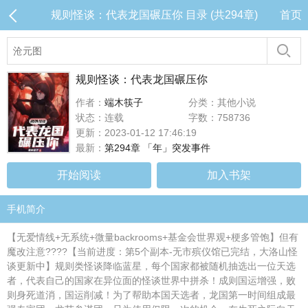
规则怪谈：代表龙国碾压你 目录 (共294章)
首页
规则怪谈：代表龙国碾压你
作者：
端木筷子
分类：其他小说
状态：连载
字数：758736
更新：2023-01-12 17:46:19
最新：
第294章 「年」突发事件
开始阅读
加入书架
手机简介
【无爱情线+无系统+微量backrooms+基金会世界观+梗多管饱】但有
魔改注意????【当前进度：第5个副本-无市殡仪馆已完结，大洛山怪
谈更新中】规则类怪谈降临蓝星，每个国家都被随机抽选出一位天选
者，代表自己的国家在异位面的怪谈世界中拼杀！成则国运增强，败
则身死道消，国运削减！为了帮助本国天选者，龙国第一时间组成最