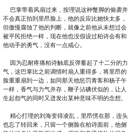
巴掌带着风扇过来，按理说这种蹩脚的偷袭并
不会真正拍到里昂脸上，他的反应比她快太多，
但傲慢腐蚀了他的判断，就像之前他从未想过会
被平民拒绝一样，现在他也没假设过柏诗会有和
他动手的勇气，没有一点戒心。
因为忍耐疼痛柏诗触底反弹蓄起了十二分的力
气，这巴掌比之前调情时扇人重得多，将里昂的
脸重重扇到一边，如同那天他惩罚青客和杨子午
一样，香气与力气并存，鞭子沾碘伏似的，让人
生起怨气的同时又迸发出某种意味不明的念想。
精心打理的刘海变得凌乱，里昂愣在那，连头
也忘了转回来，只留一个侧脸在柏诗面前，他侧