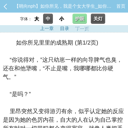
【哨向nph】如你所见，我是个女大学生_如你所见里里的成熟期
首页
大
中
小
护眼
关灯
字体：
上一章
目录
下一页
如你所见里里的成熟期 (第1/2页)
“你说得对，”这只幼崽一样的向导脾气也臭，
还在和他犟嘴，“不止是嘴，我哪哪都比你硬
气。”
“是吗？”
里昂突然又变得游刃有余，似乎认定她的反应
是因为她的色厉内荏，自大的人在认为自己掌控