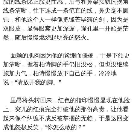
脸的线条比正脸更性感，眉弓和鼻梁接轨的拐角
线条清晰，往下连成一条笔直的线，鼻尖毫不圆
钝，和他这个人一样像把锋芒毕露的剑，因为是
双眼皮，显得眼窝更加深邃，瞳孔里一开始是茫
然，随后慢慢燃烧起明亮的怒火。
面颊的肌肉因为他的紧绷而僵硬，于是下颌更
加清晰，握着柏诗脚的手仍旧没松，但也没继续
施加力气，柏诗慢慢放下自己的手，冷冷地
说：“请放开我的脚。”
里昂将头转回来，红色的指印慢慢显现在他脸
上，突兀的红痕完全打破他的那份高贵，让他看
起来像个纠缠不成反被掌掴的无赖，于是这回变
成他怒极反笑，“你怎么敢的？”