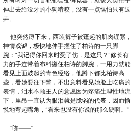
所有时对一切冒犯都会变得宽容，就像人类把手
伸出去给没牙的小狗啃咬，没有一点惧怕只有逗
弄。
他突然蹲下来，西装裤子被蓬起的肌肉绷紧，
神情戏谑，极快地伸手握住了柏诗的一只脚
腕：“我记得你回来时受了伤，是这只？”修长有
力的手连带着布料攥住柏诗的脚腕，一用力就能
看见上面鼓起的青色经络，他蹲下都比柏诗高
些，看她要往下瞥，不出意料看见她脸上吃痛的
表情，泪水不顾主人的意愿因为疼痛生理性地流
下，里昂一直认为眼泪就是脆弱的代表，因而愉
悦地弯起嘴角，“看来也没有你说的那么硬啊。”
“啪——”