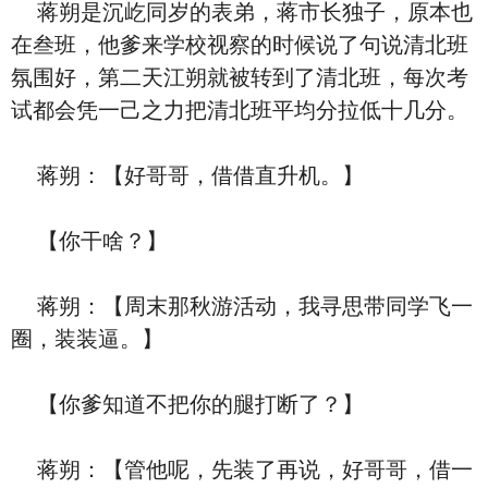
蒋朔是沉屹同岁的表弟，蒋市长独子，原本也
在叁班，他爹来学校视察的时候说了句说清北班
氛围好，第二天江朔就被转到了清北班，每次考
试都会凭一己之力把清北班平均分拉低十几分。
蒋朔：【好哥哥，借借直升机。】
【你干啥？】
蒋朔：【周末那秋游活动，我寻思带同学飞一
圈，装装逼。】
【你爹知道不把你的腿打断了？】
蒋朔：【管他呢，先装了再说，好哥哥，借一