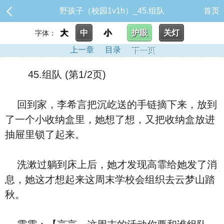
野孩子（校园1v1h）_45.组队
首页
大
中
小
护眼
关灯
字体：
上一章
目录
下一页
45.组队 (第1/2页)
回到家，李希言把沉屹送的手链摘下来，放到
了一个小收纳盒里，她想了想，又把收纳盒放进
抽屉里锁了起来。
洗漱过躺到床上后，她才发现高霏给她发了消
息，她这才想起来这周末学校会组织去云梦山踏
秋。