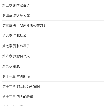
第三章 剧情改变了
第四章 进入凌云窟
第五章 爹！我想要雪饮狂刀！
第六章 目标达成
第七章 冤枉雄霸了
第八章 找你要个人
第九章 挑拨
第十一章 重创断浪
第十二章 都是因为火猴啊
第十三章 回去的希望