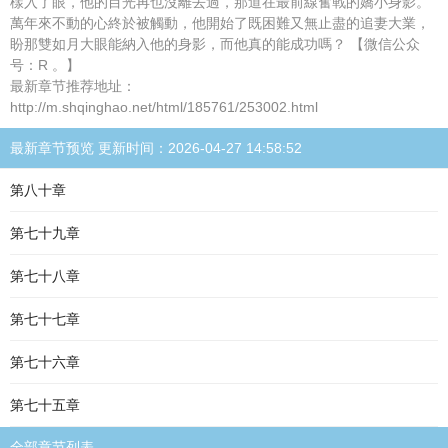
樣入了眼，他的目光再也沒離去過，那道在最前線奮戰的嬌小身影。
萬年來不動的心終於被觸動，他開始了既困難又無止盡的追妻大業，
盼那雙如月大眼能納入他的身影，而他真的能成功嗎？ 【微信公众
号：R 。】
最新章节推荐地址：
http://m.shqinghao.net/html/185761/253002.html
最新章节预览 更新时间：2026-04-27 14:58:52
第八十章
第七十九章
第七十八章
第七十七章
第七十六章
第七十五章
全部章节列表