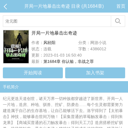
开局一片地暴击出奇迹 目录 (共1684章)
首页
开局一片地暴击出奇迹
作者：
风轻阳
分类：网游小说
状态：连载
字数：4386012
更新：2023-01-03 16:50:40
最新：
第1684章 你认输，非战之罪
开始阅读
加入书架
手机简介
纪元更迭天道创世，诸天万界一切种族都穿越进了新世界。开局一人
一片地，造房、种地、驯兽、挖矿、防袭击……每个生灵都需要努力
建造属于自己的生存基地，让自己能够活下去。洛宇得到了【太初暴
击】神技，能够暴击世间万物！【采集普通的草莓触发暴击：得到朱
龙果】【商城买普通的石刀触发暴击：得到天工刀】造房搭桥挖矿驯