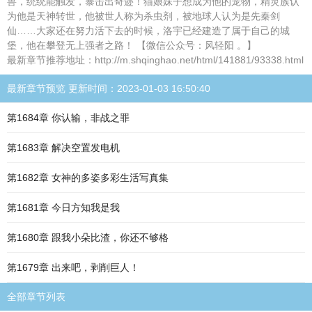
兽，统统能触发，暴击出奇迹！猫娘妹子想成为他的宠物，精灵族认
为他是天神转世，他被世人称为杀虫剂，被地球人认为是先秦剑
仙……大家还在努力活下去的时候，洛宇已经建造了属于自己的城
堡，他在攀登无上强者之路！ 【微信公众号：风轻阳 。】
最新章节推荐地址：http://m.shqinghao.net/html/141881/93338.html
最新章节预览 更新时间：2023-01-03 16:50:40
第1684章 你认输，非战之罪
第1683章 解决空置发电机
第1682章 女神的多姿多彩生活写真集
第1681章 今日方知我是我
第1680章 跟我小朵比渣，你还不够格
第1679章 出来吧，剥削巨人！
全部章节列表