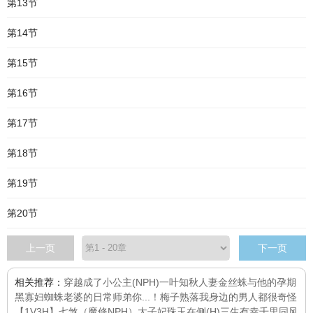
第13节
第14节
第15节
第16节
第17节
第18节
第19节
第20节
上一页
下一页
相关推荐：
穿越成了小公主(NPH)
一叶知秋
人妻金丝蛛与他的孕期
黑寡妇蜘蛛老婆的日常
师弟你...！
梅子熟落
我身边的男人都很奇怪
【1V3H】
七煞（魔修NPH）
太子妃
珠玉在侧(H)
三生有幸
千里同风