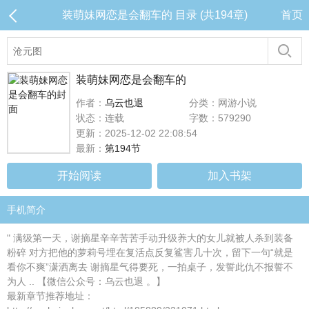
装萌妹网恋是会翻车的 目录 (共194章)
首页
装萌妹网恋是会翻车的
作者：
乌云也退
分类：网游小说
状态：连载
字数：579290
更新：2025-12-02 22:08:54
最新：
第194节
开始阅读
加入书架
手机简介
" 满级第一天，谢摘星辛辛苦苦手动升级养大的女儿就被人杀到装备
粉碎 对方把他的萝莉号埋在复活点反复鲨害几十次，留下一句“就是
看你不爽”潇洒离去 谢摘星气得要死，一拍桌子，发誓此仇不报誓不
为人 .. 【微信公众号：乌云也退 。】
最新章节推荐地址：